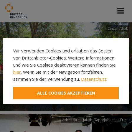
Cincelli/dibk
Wir verwenden Cookies und erlauben das Setzen
von Drittanbieter-Cookies. Weitere Informationen
und wie Sie Cookies deaktivieren können finden Sie
hier
. Wenn Sie mit der Navigation fortfahren,
stimmen Sie der Verwendung zu.
Datenschutz
Neuer Pilgerweg Via
ALLE COOKIES AKZEPTIEREN
Laudato si’
Arbeitskreis Jakob Gapp/Johannes Erler