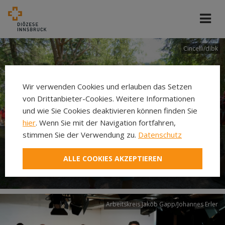
Cincelli/dibk
Wir verwenden Cookies und erlauben das Setzen
von Drittanbieter-Cookies. Weitere Informationen
und wie Sie Cookies deaktivieren können finden Sie
hier
. Wenn Sie mit der Navigation fortfahren,
stimmen Sie der Verwendung zu.
Datenschutz
Neuer Pilgerweg Via
ALLE COOKIES AKZEPTIEREN
Laudato si’
Arbeitskreis Jakob Gapp/Johannes Erler