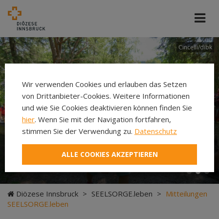
Cincelli/dibk
Wir verwenden Cookies und erlauben das Setzen
von Drittanbieter-Cookies. Weitere Informationen
und wie Sie Cookies deaktivieren können finden Sie
hier
. Wenn Sie mit der Navigation fortfahren,
stimmen Sie der Verwendung zu.
Datenschutz
Neuer Pilgerweg Via
ALLE COOKIES AKZEPTIEREN
Laudato si’
Diözese Innsbruck
>
SEELSORGE.leben
>
Mitteilungen
SEELSORGE.leben