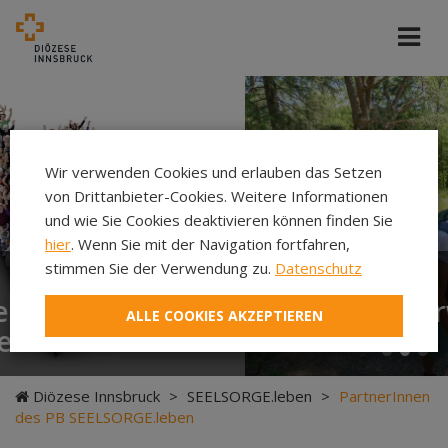
Cincell
Wir verwenden Cookies und erlauben das Setzen
von Drittanbieter-Cookies. Weitere Informationen
und wie Sie Cookies deaktivieren können finden Sie
hier
. Wenn Sie mit der Navigation fortfahren,
stimmen Sie der Verwendung zu.
Datenschutz
Neuer Pilgerweg Via
ALLE COOKIES AKZEPTIEREN
Laudato si’
Diözese Innsbruck
>
SEELSORGE.leben
>
PartnerInnen
des PB SEELSORGE.leben