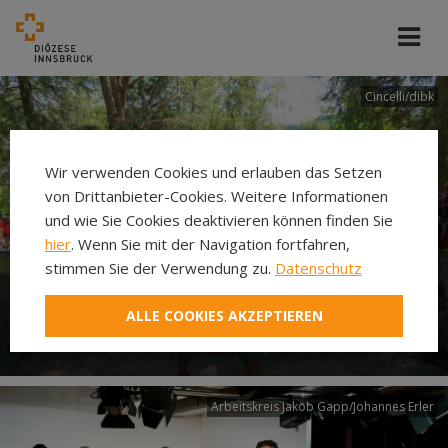
Cincelli/dibk
Wir verwenden Cookies und erlauben das Setzen
von Drittanbieter-Cookies. Weitere Informationen
und wie Sie Cookies deaktivieren können finden Sie
hier
. Wenn Sie mit der Navigation fortfahren,
stimmen Sie der Verwendung zu.
Datenschutz
Neuer Pilgerweg Via
ALLE COOKIES AKZEPTIEREN
Laudato si’
Arbeitskreis Jakob Gapp/Johannes Erler