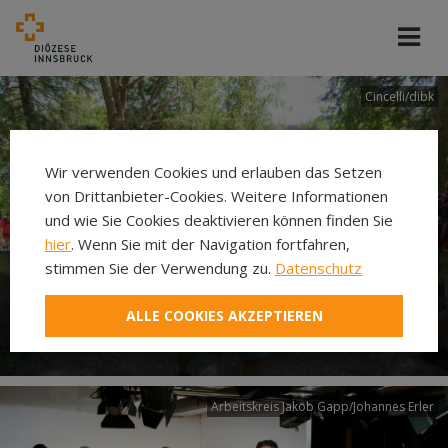
Cincelli/dibk
Wir verwenden Cookies und erlauben das Setzen
von Drittanbieter-Cookies. Weitere Informationen
und wie Sie Cookies deaktivieren können finden Sie
hier
. Wenn Sie mit der Navigation fortfahren,
stimmen Sie der Verwendung zu.
Datenschutz
Neuer Pilgerweg Via
ALLE COOKIES AKZEPTIEREN
Laudato si’
Arbeitskreis Jakob Gapp/Johannes Erler