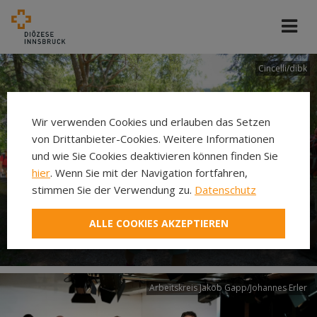
Cincelli/dibk
Wir verwenden Cookies und erlauben das Setzen
von Drittanbieter-Cookies. Weitere Informationen
und wie Sie Cookies deaktivieren können finden Sie
hier
. Wenn Sie mit der Navigation fortfahren,
stimmen Sie der Verwendung zu.
Datenschutz
Neuer Pilgerweg Via
ALLE COOKIES AKZEPTIEREN
Laudato si’
Arbeitskreis Jakob Gapp/Johannes Erler