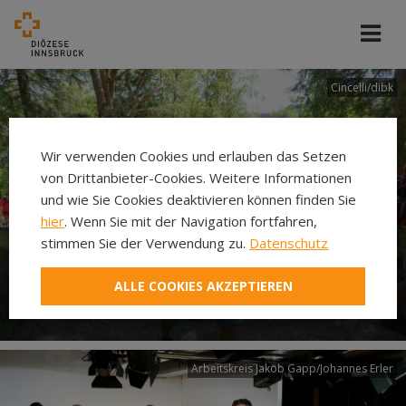
Cincelli/dibk
Wir verwenden Cookies und erlauben das Setzen
von Drittanbieter-Cookies. Weitere Informationen
und wie Sie Cookies deaktivieren können finden Sie
hier
. Wenn Sie mit der Navigation fortfahren,
stimmen Sie der Verwendung zu.
Datenschutz
Neuer Pilgerweg Via
ALLE COOKIES AKZEPTIEREN
Laudato si’
Arbeitskreis Jakob Gapp/Johannes Erler