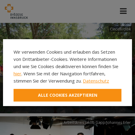
Cincelli/dibk
Wir verwenden Cookies und erlauben das Setzen
von Drittanbieter-Cookies. Weitere Informationen
und wie Sie Cookies deaktivieren können finden Sie
hier
. Wenn Sie mit der Navigation fortfahren,
stimmen Sie der Verwendung zu.
Datenschutz
Neuer Pilgerweg Via
ALLE COOKIES AKZEPTIEREN
Laudato si’
Arbeitskreis Jakob Gapp/Johannes Erler