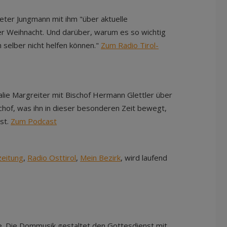
eter Jungmann mit ihm "über aktuelle
er Weihnacht. Und darüber, warum es so wichtig
 selber nicht helfen können."
Zum Radio Tirol-
lie Margreiter mit Bischof Hermann Glettler über
schof, was ihn in dieser besonderen Zeit bewegt,
st.
Zum Podcast
eitung
,
Radio Osttirol
,
Mein Bezirk
, wird laufend
e. Die Dommusik gestaltet den Gottesdienst mit