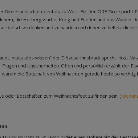
r Diözesanbischof ebenfalls zu Wort. Für den ORF Tirol spricht P
etlehem, die Herbergssuche, Krieg und Frieden und das Wunder d
olidarisch zu denken und zu handeln und denen zu helfen, die sich
aubt, muss alles wissen“ der Diözese Innsbruck spricht Host Nata
r Fragen und Unsicherheiten. Offen und persönlich erzählt der Bi
 warum die Botschaft von Weihnachten gerade heute so wichtig i
 oder Botschaften zum Weihnachtsfest zu finden sein. (
Kronenz
ann
 10 Uhr im Dom zu St. Jakob bildet einen Höhepunkt der Festtag