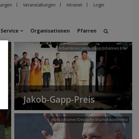
ungen
Veranstaltungen
Intranet
Login
Service
Organisationen
Pfarren
/dibk
Arbeitskreis Jakob Gapp/Johannes Erler
suchen
taltungen
Personen
Pfarren
Einrichtungen
Jakob-Gapp-Preis
Jessica Krämer/Deutsche Bischofskonferenz