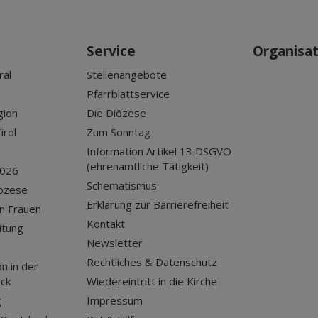
Service
Organisa
ral
Stellenangebote
Pfarrblattservice
gion
Die Diözese
irol
Zum Sonntag
Information Artikel 13 DSGVO
(ehrenamtliche Tätigkeit)
2026
Schematismus
iözese
Erklärung zur Barrierefreiheit
n Frauen
Kontakt
itung
Newsletter
Rechtliches & Datenschutz
n in der
uck
Wiedereintritt in die Kirche
g
Impressum