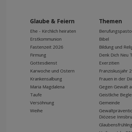
Glaube & Feiern
Themen
Ehe - Kirchlich heiraten
Berufungspasto
Erstkommunion
Bibel
Fastenzeit 2026
Bildung und Reli
Firmung
Denk Dich Neu T
Gottesdienst
Exerzitien
Karwoche und Ostern
Franziskusjahr 
Krankensalbung
Frauen in der D
Maria Magdalena
Gegen Gewalt a
Taufe
Geistliche Begle
Versöhnung
Gemeinde
Weihe
Gewaltpräventio
Diözese Innsbr
Glaubensfrühlin