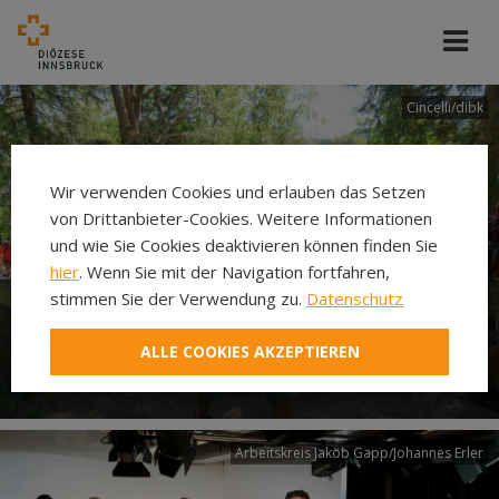
Cincelli/dibk
Wir verwenden Cookies und erlauben das Setzen
von Drittanbieter-Cookies. Weitere Informationen
und wie Sie Cookies deaktivieren können finden Sie
hier
. Wenn Sie mit der Navigation fortfahren,
stimmen Sie der Verwendung zu.
Datenschutz
Neuer Pilgerweg Via
ALLE COOKIES AKZEPTIEREN
Laudato si’
Arbeitskreis Jakob Gapp/Johannes Erler