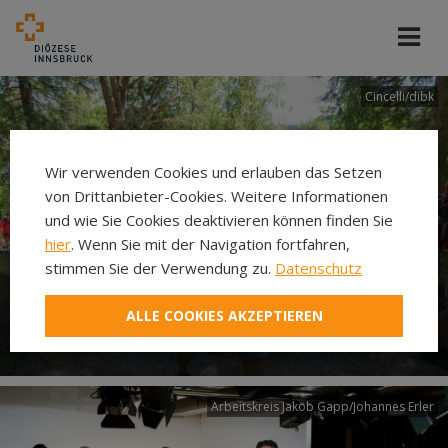
Cincelli/dibk
Wir verwenden Cookies und erlauben das Setzen
von Drittanbieter-Cookies. Weitere Informationen
und wie Sie Cookies deaktivieren können finden Sie
hier
. Wenn Sie mit der Navigation fortfahren,
stimmen Sie der Verwendung zu.
Datenschutz
Neuer Pilgerweg Via
ALLE COOKIES AKZEPTIEREN
Laudato si’
Arbeitskreis Jakob Gapp/Johannes Erler