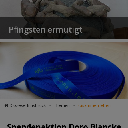
Pfingsten ermutigt
Diözese Innsbruck
>
Themen
>
zusammen.leben
Spendenaktion Doro Blancke