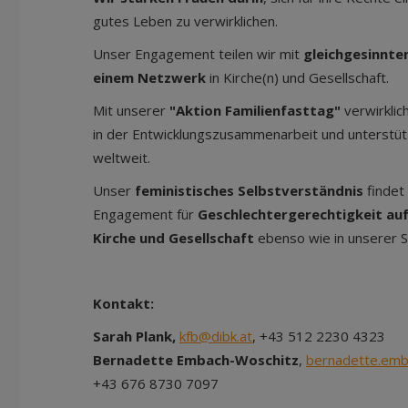
gutes Leben zu verwirklichen.
Unser Engagement teilen wir mit
gleichgesinnte
einem Netzwerk
in Kirche(n) und Gesellschaft.
Mit unserer
"Aktion Familienfasttag"
verwirklich
in der Entwicklungszusammenarbeit und unterstü
weltweit.
Unser
feministisches Selbstverständnis
findet
Engagement für
Geschlechtergerechtigkeit auf
Kirche und Gesellschaft
ebenso wie in unserer Sp
Kontakt:
Sarah Plank,
kfb@dibk.at
, +43 512 2230 4323
Bernadette Embach-Woschitz
,
bernadette.emb
+43 676 8730 7097