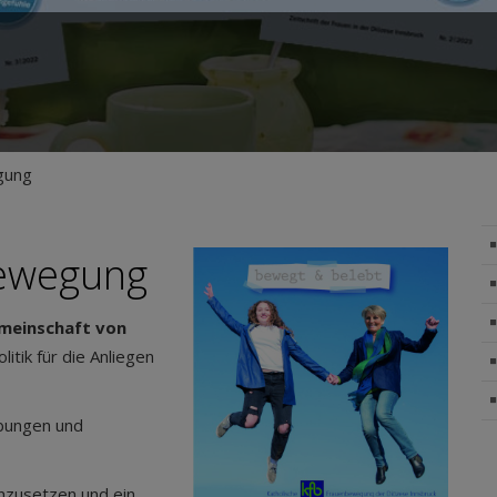
gung
bewegung
meinschaft von
olitik für die Anliegen
gabungen und
einzusetzen und ein