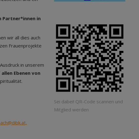
n Partner*innen in
en wir all dies auch
tzen Frauenprojekte
 Ausdruck in unserem
 allen Ebenen von
iritualität.
Sei dabei! QR-Code scannen und
Mitglied werden
ach@dibk.at,