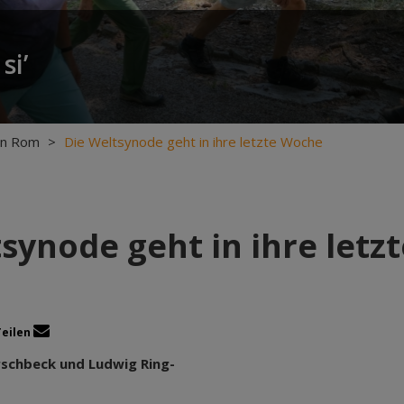
si’
in Rom
>
Die Weltsynode geht in ihre letzte Woche
synode geht in ihre let
Teilen
irschbeck und Ludwig Ring-