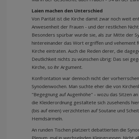
Laien machen den Unterschied
Von Parität ist die Kirche damit zwar noch weit e
Anwesenheit der Frauen - und der restlichen Nicht
Besonders spürbar wurde sie, als zur Mitte der 
hintereinander das Wort ergriffen und vehement f
Kirche eintraten. Auch die Reden derer, die dagege
Deutlichkeit nichts zu wünschen übrig: Das sei ge
Kirche, so ihr Argument.
Konfrontation war dennoch nicht der vorherrschen
Synodenwochen. Man suchte eher die von Kirche
"Begegnung auf Augenhöhe" - wozu das Sitzen an 
die Kleiderordnung gestaltete sich zusehends hiera
(bis auf einen) verzichteten auf Soutane und Scheit
Hemdsärmeln.
An runden Tischen platziert debattierten die Syn
Plenum, mal in wechselnden Kleingruppen. Nicht al