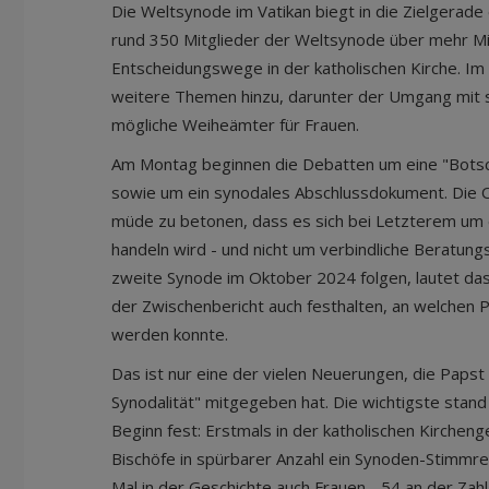
Die Weltsynode im Vatikan biegt in die Zielgerade 
rund 350 Mitglieder der Weltsynode über mehr 
Entscheidungswege in der katholischen Kirche. I
weitere Themen hinzu, darunter der Umgang mit 
mögliche Weiheämter für Frauen.
Am Montag beginnen die Debatten um eine "Botsc
sowie um ein synodales Abschlussdokument. Die 
müde zu betonen, dass es sich bei Letzterem um 
handeln wird - und nicht um verbindliche Beratung
zweite Synode im Oktober 2024 folgen, lautet da
der Zwischenbericht auch festhalten, an welchen P
werden konnte.
Das ist nur eine der vielen Neuerungen, die Papst
Synodalität" mitgegeben hat. Die wichtigste stan
Beginn fest: Erstmals in der katholischen Kircheng
Bischöfe in spürbarer Anzahl ein Synoden-Stimmre
Mal in der Geschichte auch Frauen - 54 an der Zahl