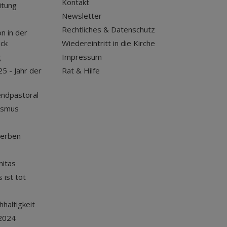
Kontakt
itung
Newsletter
Rechtliches & Datenschutz
n in der
uck
Wiedereintritt in die Kirche
g
Impressum
25 - Jahr der
Rat & Hilfe
endpastoral
ismus
terben
nitas
 ist tot
haltigkeit
2024