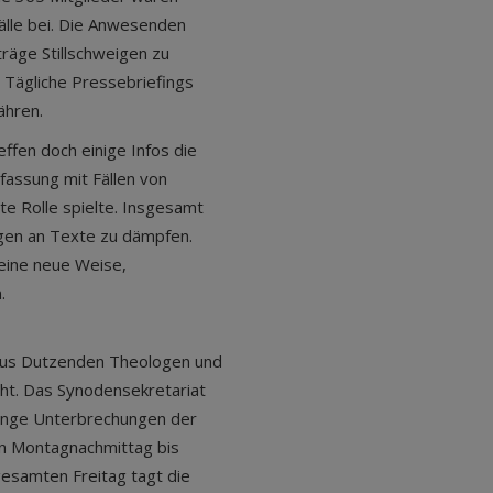
älle bei. Die Anwesenden
räge Stillschweigen zu
 Tägliche Pressebriefings
ähren.
fen doch einige Infos die
fassung mit Fällen von
te Rolle spielte. Insgesamt
ngen an Texte zu dämpfen.
eine neue Weise,
.
aus Dutzenden Theologen und
ht. Das Synodensekretariat
ange Unterbrechungen der
n Montagnachmittag bis
esamten Freitag tagt die