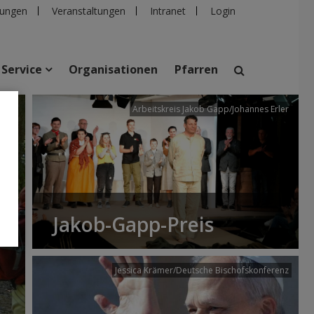
ungen
Veranstaltungen
Intranet
Login
Service
Organisationen
Pfarren
/dibk
Arbeitskreis Jakob Gapp/Johannes Erler
suchen
taltungen
Personen
Pfarren
Einrichtungen
Jakob-Gapp-Preis
Jessica Krämer/Deutsche Bischofskonferenz