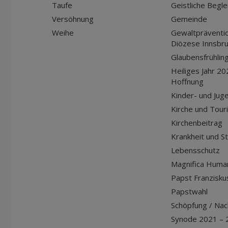
Taufe
Geistliche Begle
Versöhnung
Gemeinde
Weihe
Gewaltpräventio
Diözese Innsbr
Glaubensfrühlin
Heiliges Jahr 20
Hoffnung
Kinder- und Jug
Kirche und Tour
Kirchenbeitrag
Krankheit und S
Lebensschutz
Magnifica Huma
Papst Franziskus
Papstwahl
Schöpfung / Nach
Synode 2021 – 