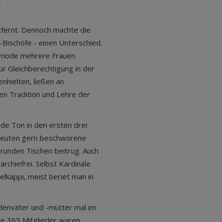
ntfernt. Dennoch machte die
-Bischöfe - einen Unterschied.
Synode mehrere Frauen
ür Gleichberechtigung in der
nhielten, ließen an
gen Tradition und Lehre der
de Ton in den ersten drei
nleuten gern beschworene
runden Tischen beitrug. Auch
rchiefrei. Selbst Kardinäle
elkäppi, meist beriet man in
odenväter und -mütter mal im
le 365 Mitglieder waren