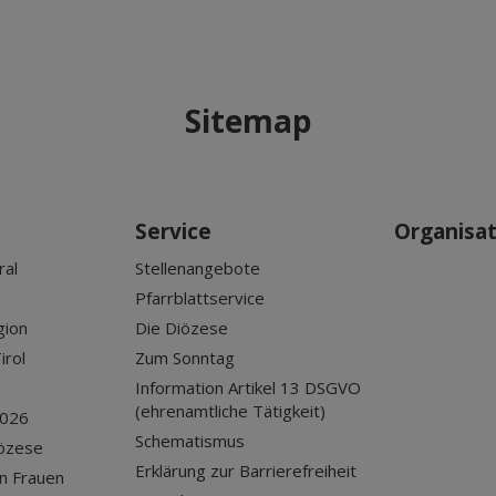
Sitemap
Service
Organisa
ral
Stellenangebote
Pfarrblattservice
gion
Die Diözese
irol
Zum Sonntag
Information Artikel 13 DSGVO
(ehrenamtliche Tätigkeit)
2026
Schematismus
iözese
Erklärung zur Barrierefreiheit
n Frauen