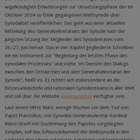
angekündigten Erläuterungen zur Umsetzungsphase der im
Oktober 2024 zu Ende gegangenen Weltsynode über
Synodalität veröffentlichen. Das geht aus einer aktuellen
Mitteilung des Generalsekretariats der Synode nach der
jüngsten Sitzung der Mitglieder des Synodenrates vom
26./27. Juni hervor. Das in vier Kapitel gegliederte Schreiben
sei ein Instrument zur "Begleitung der letzten Phase des
synodalen Prozesses" und stehe "im Dienste des Dialogs
zwischen den Ortskirchen und dem Generalsekretariat der
Synode", heißt es. Es richtet sich insbesondere an die
Diözesanbischöfe und nationalen Synodenteams in aller Welt
und soll über die Website
www.synod.va
verfügbar sein.
Laut einem Mitte März, wenige Wochen vor dem Tod von
Papst Franziskus, von Synoden-Generalsekretär Kardinal
Mario Grech mit Zustimmung des Papstes vorgelegten
Zeitplan, soll das Schlussdokument der Weltsynode in den
nächsten drei Jahren auf lokaler, nationaler und kontinentaler