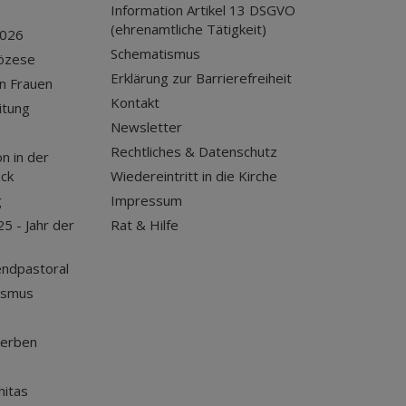
Information Artikel 13 DSGVO
(ehrenamtliche Tätigkeit)
2026
Schematismus
iözese
Erklärung zur Barrierefreiheit
n Frauen
Kontakt
itung
Newsletter
Rechtliches & Datenschutz
n in der
uck
Wiedereintritt in die Kirche
g
Impressum
25 - Jahr der
Rat & Hilfe
endpastoral
ismus
terben
nitas