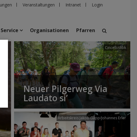
ungen
Veranstaltungen
Intranet
Login
Service
Organisationen
Pfarren
Cincelli/dibk
suchen
taltungen
Personen
Pfarren
Einrichtungen
Neuer Pilgerweg Via
Laudato si’
Arbeitskreis Jakob Gapp/Johannes Erler