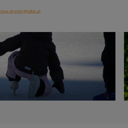
stine.drexler@dibk.at