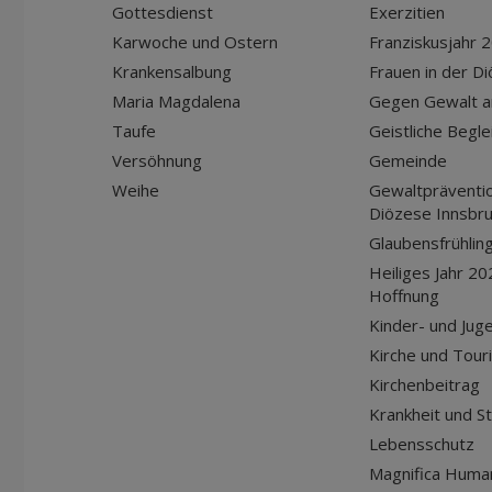
Gottesdienst
Exerzitien
Karwoche und Ostern
Franziskusjahr 
Krankensalbung
Frauen in der D
Maria Magdalena
Gegen Gewalt a
Taufe
Geistliche Begle
Versöhnung
Gemeinde
Weihe
Gewaltpräventio
Diözese Innsbr
Glaubensfrühlin
Heiliges Jahr 20
Hoffnung
Kinder- und Jug
Kirche und Tour
Kirchenbeitrag
Krankheit und S
Lebensschutz
Magnifica Huma