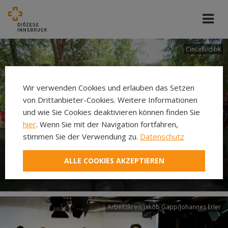
Cincelli/dibk
Wir verwenden Cookies und erlauben das Setzen
von Drittanbieter-Cookies. Weitere Informationen
und wie Sie Cookies deaktivieren können finden Sie
hier
. Wenn Sie mit der Navigation fortfahren,
stimmen Sie der Verwendung zu.
Datenschutz
Neuer Pilgerweg Via
ALLE COOKIES AKZEPTIEREN
Laudato si’
Arbeitskreis Jakob Gapp/Johannes Erler