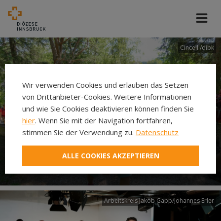
Cincelli/dibk
Wir verwenden Cookies und erlauben das Setzen
von Drittanbieter-Cookies. Weitere Informationen
und wie Sie Cookies deaktivieren können finden Sie
hier
. Wenn Sie mit der Navigation fortfahren,
stimmen Sie der Verwendung zu.
Datenschutz
Neuer Pilgerweg Via
ALLE COOKIES AKZEPTIEREN
Laudato si’
Arbeitskreis Jakob Gapp/Johannes Erler