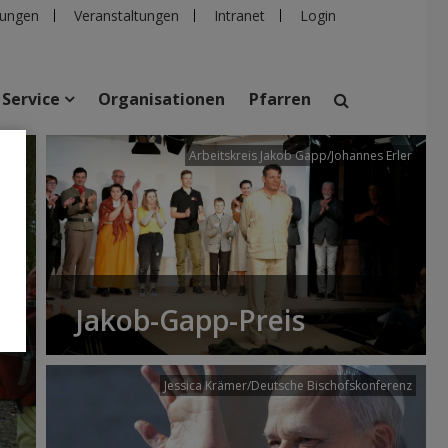
ungen
Veranstaltungen
Intranet
Login
Service
Organisationen
Pfarren
/dibk
Arbeitskreis Jakob Gapp/Johannes Erler
suchen
taltungen
Personen
Pfarren
Einrichtungen
Jakob-Gapp-Preis
Jessica Krämer/Deutsche Bischofskonferenz