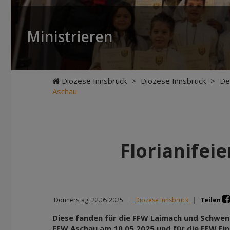
Ministrieren
Diözese Innsbruck
>
Diözese Innsbruck
>
De
Aschau
Florianifei
Donnerstag, 22.05.2025
|
Diözese Innsbruck
|
Teilen
Diese fanden für die FFW Laimach und Schwend
FFW Aschau am 10.05 2025 und für die FFW Fi