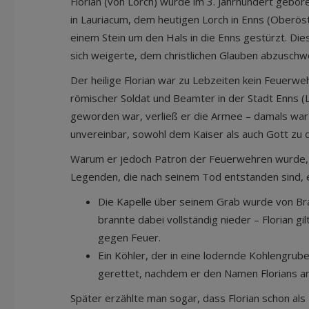
Florian (von Lorch) wurde im 3. Jahrhundert gebo
in Lauriacum, dem heutigen Lorch in Enns (Oberöst
einem Stein um den Hals in die Enns gestürzt. Dies
sich weigerte, dem christlichen Glauben abzuschw
Der heilige Florian war zu Lebzeiten kein Feuerwe
römischer Soldat und Beamter in der Stadt Enns (
geworden war, verließ er die Armee – damals war 
unvereinbar, sowohl dem Kaiser als auch Gott zu 
Warum er jedoch Patron der Feuerwehren wurde, 
Legenden, die nach seinem Tod entstanden sind, e
Die Kapelle über seinem Grab wurde von Br
brannte dabei vollständig nieder – Florian gil
gegen Feuer.
Ein Köhler, der in eine lodernde Kohlengrub
gerettet, nachdem er den Namen Florians an
Später erzählte man sogar, dass Florian schon al