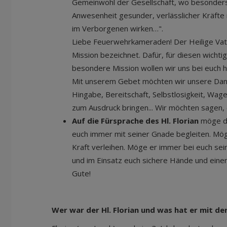
Gemeinwohl der Gesellschaft, wo besonders 
Anwesenheit gesunder, verlässlicher Kräfte n
im Verborgenen wirken…".
Liebe Feuerwehrkameraden! Der Heilige Vate
Mission bezeichnet. Dafür, für diesen wichti
besondere Mission wollen wir uns bei euch h
Mit unserem Gebet möchten wir unsere Dankb
Hingabe, Bereitschaft, Selbstlosigkeit, Wa
zum Ausdruck bringen... Wir möchten sagen, d
Auf die Fürsprache des Hl. Florian
möge de
euch immer mit seiner Gnade begleiten. Mö
Kraft verleihen. Möge er immer bei euch sei
und im Einsatz euch sichere Hände und einen
Gute!
Wer war der Hl. Florian und was hat er mit de