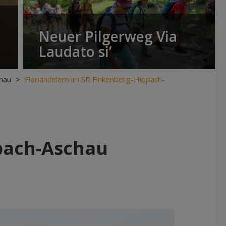
Neuer Pilgerweg Via
Laudato si’
hau
>
Florianifeiern im SR Finkenberg-Hippach-
ppach-Aschau