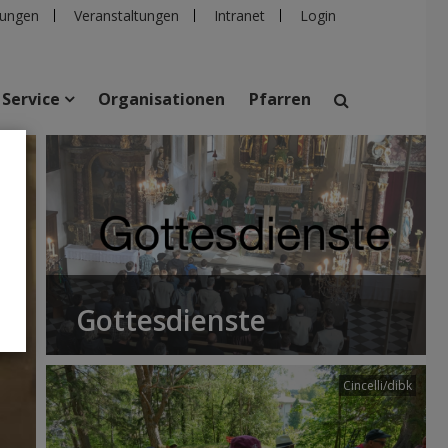
ungen
Veranstaltungen
Intranet
Login
Service
Organisationen
Pfarren
suchen
taltungen
Personen
Pfarren
Einrichtungen
Gottesdienste
Cincelli/dibk