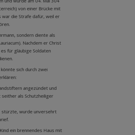
ren und wurde am 04. Mai 304
erreich) von einer Brücke mit
 war die Strafe dafür, weil er
ören.
hrmann, sondern diente als
Lauriacum). Nachdem er Christ
es für gläubige Soldaten
dienen.
könnte sich durch zwei
rklären:
andstiftern angezündet und
t seither als Schutzheiliger
e stürzte, wurde unversehrt
rief.
s Kind ein brennendes Haus mit