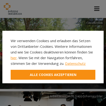
Cincelli/dibk
Wir verwenden Cookies und erlauben das Setzen
von Drittanbieter-Cookies. Weitere Informationen
und wie Sie Cookies deaktivieren können finden Sie
hier
. Wenn Sie mit der Navigation fortfahren,
stimmen Sie der Verwendung zu.
Datenschutz
Neuer Pilgerweg Via
ALLE COOKIES AKZEPTIEREN
Laudato si’
Arbeitskreis Jakob Gapp/Johannes Erler