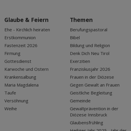
Glaube & Feiern
Themen
Ehe - Kirchlich heiraten
Berufungspastoral
Erstkommunion
Bibel
Fastenzeit 2026
Bildung und Religion
Firmung
Denk Dich Neu Tirol
Gottesdienst
Exerzitien
Karwoche und Ostern
Franziskusjahr 2026
Krankensalbung
Frauen in der Diözese
Maria Magdalena
Gegen Gewalt an Frauen
Taufe
Geistliche Begleitung
Versöhnung
Gemeinde
Weihe
Gewaltprävention in der
Diözese Innsbruck
Glaubensfrühling
Heiliges Jahr 2025 - Jahr der