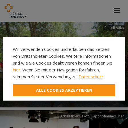
Cincelli/dibk
Wir verwenden Cookies und erlauben das Setzen
von Drittanbieter-Cookies. Weitere Informationen
und wie Sie Cookies deaktivieren können finden Sie
hier
. Wenn Sie mit der Navigation fortfahren,
stimmen Sie der Verwendung zu.
Datenschutz
Neuer Pilgerweg Via
ALLE COOKIES AKZEPTIEREN
Laudato si’
Arbeitskreis Jakob Gapp/Johannes Erler