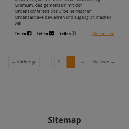
Gremium, das gemeinsam mit der
Ordenskonferenz das Erbe heimischer
Ordensarchive bewahren und zugänglich machen
will
Weiterlesen
Teilen
Teilen
Teilen
← Vorherige
1
2
3
4
Nächste →
Sitemap