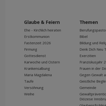
Glaube & Feiern
Themen
Ehe - Kirchlich heiraten
Berufungspasto
Erstkommunion
Bibel
Fastenzeit 2026
Bildung und Reli
Firmung
Denk Dich Neu T
Gottesdienst
Exerzitien
Karwoche und Ostern
Franziskusjahr 
Krankensalbung
Frauen in der D
Maria Magdalena
Gegen Gewalt a
Taufe
Geistliche Begle
Versöhnung
Gemeinde
Weihe
Gewaltpräventio
Diözese Innsbr
Glaubensfrühlin