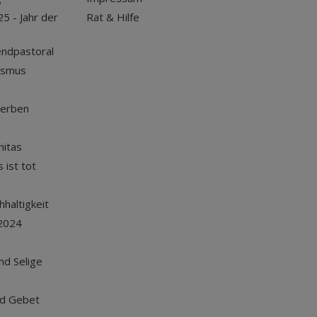
25 - Jahr der
Rat & Hilfe
endpastoral
ismus
terben
nitas
 ist tot
haltigkeit
2024
und Selige
nd Gebet