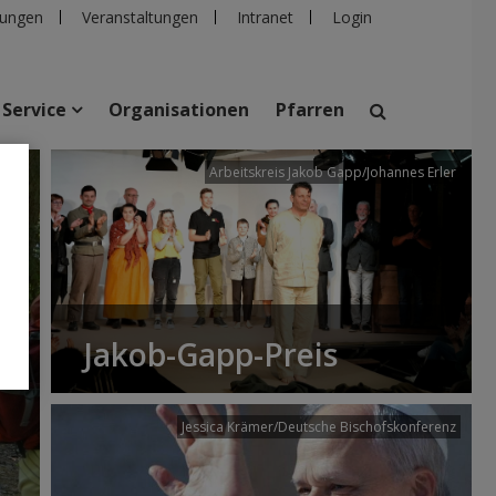
ungen
Veranstaltungen
Intranet
Login
Service
Organisationen
Pfarren
/dibk
Arbeitskreis Jakob Gapp/Johannes Erler
suchen
taltungen
Personen
Pfarren
Einrichtungen
Jakob-Gapp-Preis
Jessica Krämer/Deutsche Bischofskonferenz