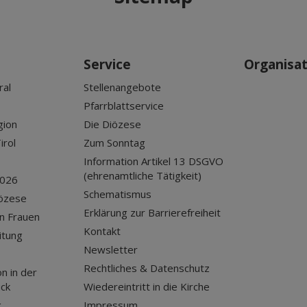
Service
Organisa
ral
Stellenangebote
Pfarrblattservice
gion
Die Diözese
irol
Zum Sonntag
Information Artikel 13 DSGVO
(ehrenamtliche Tätigkeit)
2026
Schematismus
iözese
Erklärung zur Barrierefreiheit
n Frauen
Kontakt
itung
Newsletter
Rechtliches & Datenschutz
n in der
uck
Wiedereintritt in die Kirche
g
Impressum