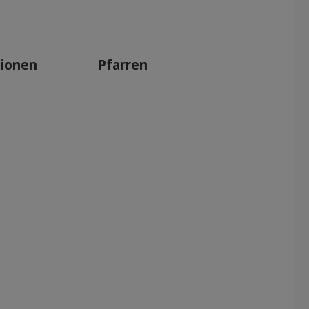
Dez 2025
Nov 2025
Okt 2025
tionen
Pfarren
Sep 2025