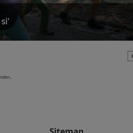
si’
den...
Sitemap