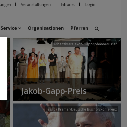
ungen
Veranstaltungen
Intranet
Login
Service
Organisationen
Pfarren
/dibk
Arbeitskreis Jakob Gapp/Johannes Erler
suchen
taltungen
Personen
Pfarren
Einrichtungen
Jakob-Gapp-Preis
Jessica Krämer/Deutsche Bischofskonferenz