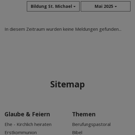
Bildung St. Michael
Mai 2025
Aug 2026
In diesem Zeitraum wurden keine Meldungen gefunden...
Jul 2026
Jun 2026
Mai 2026
Apr 2026
Mär 2026
Feb 2026
Sitemap
Jan 2026
Dez 2025
Nov 2025
Okt 2025
Glaube & Feiern
Themen
Sep 2025
Ehe - Kirchlich heiraten
Berufungspastoral
Erstkommunion
Bibel