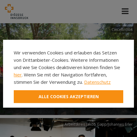
Cincelli/dibk
Wir verwenden Cookies und erlauben das Setzen
von Drittanbieter-Cookies. Weitere Informationen
und wie Sie Cookies deaktivieren können finden Sie
hier
. Wenn Sie mit der Navigation fortfahren,
stimmen Sie der Verwendung zu.
Datenschutz
Neuer Pilgerweg Via
ALLE COOKIES AKZEPTIEREN
Laudato si’
Arbeitskreis Jakob Gapp/Johannes Erler