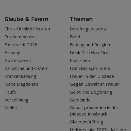
Glaube & Feiern
Themen
Ehe - Kirchlich heiraten
Berufungspastoral
Erstkommunion
Bibel
Fastenzeit 2026
Bildung und Religion
Firmung
Denk Dich Neu Tirol
Gottesdienst
Exerzitien
Karwoche und Ostern
Franziskusjahr 2026
Krankensalbung
Frauen in der Diözese
Maria Magdalena
Gegen Gewalt an Frauen
Taufe
Geistliche Begleitung
Versöhnung
Gemeinde
Weihe
Gewaltprävention in der
Diözese Innsbruck
Glaubensfrühling
Heiliges Jahr 2025 - Jahr der