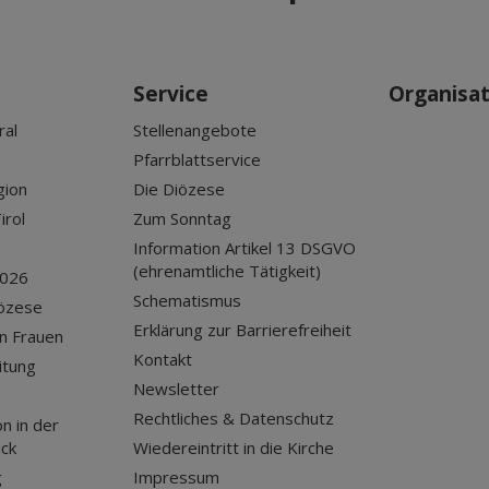
Service
Organisa
ral
Stellenangebote
Pfarrblattservice
gion
Die Diözese
irol
Zum Sonntag
Information Artikel 13 DSGVO
(ehrenamtliche Tätigkeit)
2026
Schematismus
iözese
Erklärung zur Barrierefreiheit
n Frauen
Kontakt
itung
Newsletter
Rechtliches & Datenschutz
n in der
uck
Wiedereintritt in die Kirche
g
Impressum