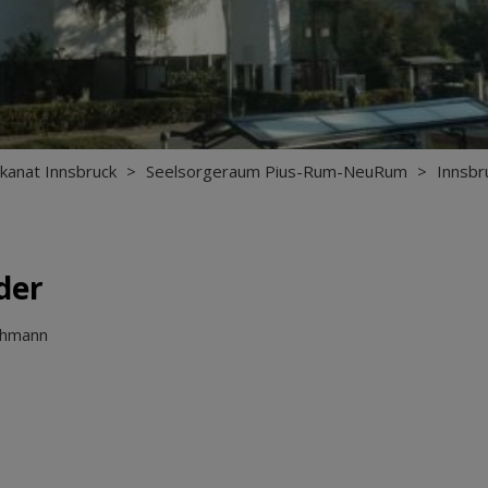
kanat Innsbruck
>
Seelsorgeraum Pius-Rum-NeuRum
>
Innsbr
der
hmann