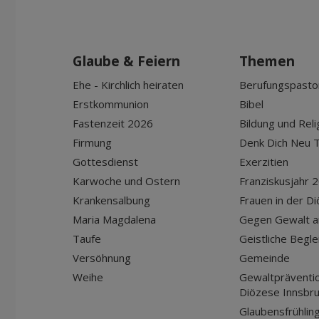
Glaube & Feiern
Themen
Ehe - Kirchlich heiraten
Berufungspasto
Erstkommunion
Bibel
Fastenzeit 2026
Bildung und Reli
Firmung
Denk Dich Neu T
Gottesdienst
Exerzitien
Karwoche und Ostern
Franziskusjahr 
Krankensalbung
Frauen in der D
Maria Magdalena
Gegen Gewalt a
Taufe
Geistliche Begle
Versöhnung
Gemeinde
Weihe
Gewaltpräventio
Diözese Innsbr
Glaubensfrühlin