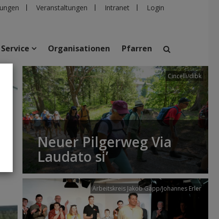
ungen
Veranstaltungen
Intranet
Login
Service
Organisationen
Pfarren
Cincelli/dibk
suchen
taltungen
Personen
Pfarren
Einrichtungen
Neuer Pilgerweg Via
Laudato si’
Arbeitskreis Jakob Gapp/Johannes Erler