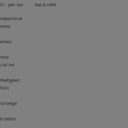
25 - Jahr der
Rat & Hilfe
endpastoral
ismus
terben
nitas
 ist tot
haltigkeit
2024
und Selige
nd Gebet