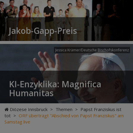
Jakob-Gapp-Preis
Jessica Krämer/Deutsche Bischofskonferenz
KI-Enzyklika: Magnifica
Humanitas
Diözese Innsbruck
>
Themen
>
Papst Franziskus ist
tot
>
ORF überträgt "Abschied von Papst Franziskus" am
Samstag live