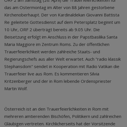
ORF 2 am Samstag (26. April) die Trauerfeierlichkeiten für
das am Ostermontag im Alter von 88 Jahren gestorbene
Kirchenoberhaupt. Der von Kardinaldekan Giovanni Battista
Re geleitete Gottesdienst auf dem Petersplatz beginnt um
10 Uhr, ORF 2 überträgt bereits ab 9.05 Uhr. Die
Beisetzung erfolgt im Anschluss in der Papstbasilika Santa
Maria Maggiore im Zentrum Roms. Zu der öffentlichen
Trauerfeierlichkeit werden zahlreiche Staats- und
Regierungschefs aus aller Welt erwartet. Auch "radio klassik
Stephansdom" sendet in Kooperation mit Radio Vatikan die
Trauerfeier live aus Rom. Es kommentieren Silvia
Kritzenberger und der in Rom lebende Ordenspriester
Martin Wolf.
Österreich ist an den Trauerfeierlichkeiten in Rom mit
mehreren amtierenden Bischöfen, Politikern und zahlreichen
Gläubigen vertreten. Kirchlicherseits hat der Vorsitzende