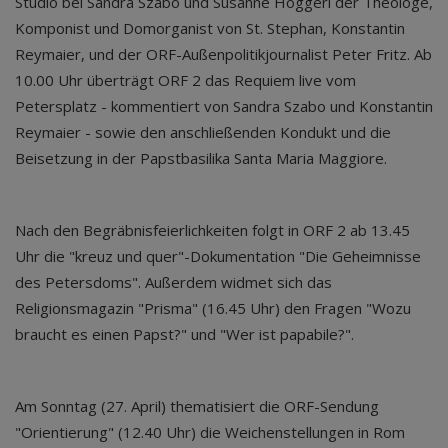
Studio bei Sandra Szabo und Susanne Höggerl der Theologe,
Komponist und Domorganist von St. Stephan, Konstantin
Reymaier, und der ORF-Außenpolitikjournalist Peter Fritz. Ab
10.00 Uhr überträgt ORF 2 das Requiem live vom
Petersplatz - kommentiert von Sandra Szabo und Konstantin
Reymaier - sowie den anschließenden Kondukt und die
Beisetzung in der Papstbasilika Santa Maria Maggiore.
Nach den Begräbnisfeierlichkeiten folgt in ORF 2 ab 13.45
Uhr die "kreuz und quer"-Dokumentation "Die Geheimnisse
des Petersdoms". Außerdem widmet sich das
Religionsmagazin "Prisma" (16.45 Uhr) den Fragen "Wozu
braucht es einen Papst?" und "Wer ist papabile?".
Am Sonntag (27. April) thematisiert die ORF-Sendung
"Orientierung" (12.40 Uhr) die Weichenstellungen in Rom