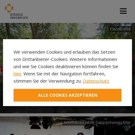
Cincelli/dibk
Wir verwenden Cookies und erlauben das Setzen
von Drittanbieter-Cookies. Weitere Informationen
und wie Sie Cookies deaktivieren können finden Sie
hier
. Wenn Sie mit der Navigation fortfahren,
stimmen Sie der Verwendung zu.
Datenschutz
Neuer Pilgerweg Via
ALLE COOKIES AKZEPTIEREN
Laudato si’
Arbeitskreis Jakob Gapp/Johannes Erler