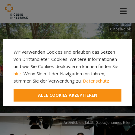
Cincelli/dibk
Wir verwenden Cookies und erlauben das Setzen
von Drittanbieter-Cookies. Weitere Informationen
und wie Sie Cookies deaktivieren können finden Sie
hier
. Wenn Sie mit der Navigation fortfahren,
stimmen Sie der Verwendung zu.
Datenschutz
Neuer Pilgerweg Via
ALLE COOKIES AKZEPTIEREN
Laudato si’
Arbeitskreis Jakob Gapp/Johannes Erler