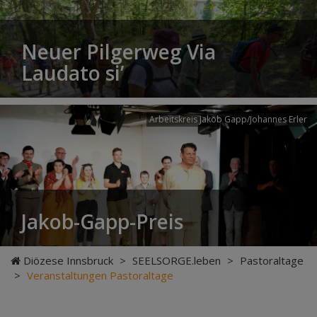
Neuer Pilgerweg Via
Laudato si’
Arbeitskreis Jakob Gapp/Johannes Erler
Jakob-Gapp-Preis
Diözese Innsbruck
>
SEELSORGE.leben
>
Pastoraltage
>
Veranstaltungen Pastoraltage