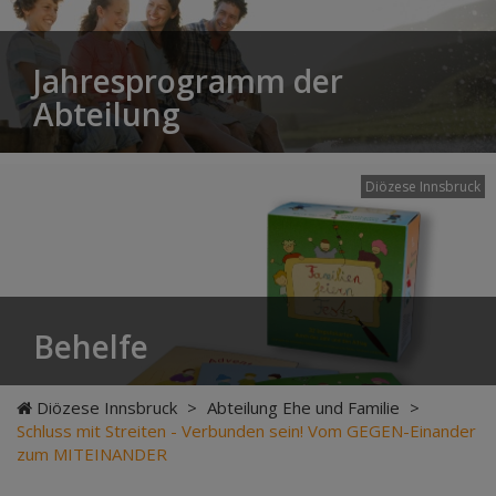
Jahresprogramm der
Abteilung
Diözese Innsbruck
Behelfe
Diözese Innsbruck
>
Abteilung Ehe und Familie
>
Schluss mit Streiten - Verbunden sein! Vom GEGEN-Einander
zum MITEINANDER