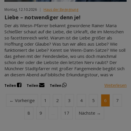
Montag, 12.10.2026
|
Haus der Begegnung
Liebe – notwendiger denn je!
Der als Wiesn-Pfarrer bekannt gewordene Rainer Maria
Schießler schaut auf die Liebe, die Urkraft, die im Menschen
so facettenreich wirkt. Warum ist die Liebe größer als
Hoffnung oder Glaube? Was tun wir alles aus Liebe? Wie
funktioniert die Liebe? Kennt sie Wenn-Dann-Sätze? Wie soll
das gehen mit der Feindesliebe, wo uns doch manchmal
schon der oder die Liebste den letzten Nerv raubt? Der
Münchner Stadtpfarrer mit großer Fangemeinde begibt sich
an diesem Abend auf biblische Erkundungstour, was w
Weiterlesen
Teilen
Teilen
Teilen
← Vorherige
1
2
3
4
5
6
7
8
9
…
17
Nächste →