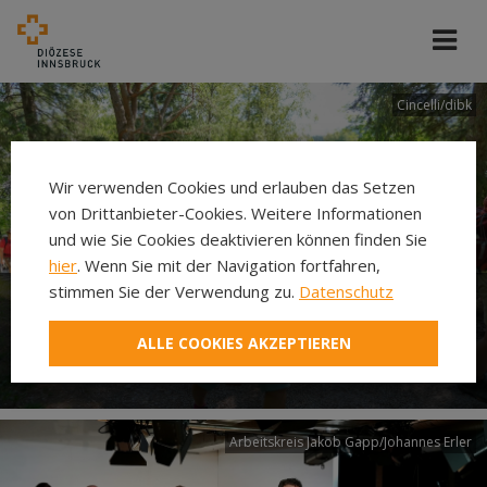
Cincelli/dibk
Wir verwenden Cookies und erlauben das Setzen
von Drittanbieter-Cookies. Weitere Informationen
und wie Sie Cookies deaktivieren können finden Sie
hier
. Wenn Sie mit der Navigation fortfahren,
stimmen Sie der Verwendung zu.
Datenschutz
Neuer Pilgerweg Via
ALLE COOKIES AKZEPTIEREN
Laudato si’
Arbeitskreis Jakob Gapp/Johannes Erler