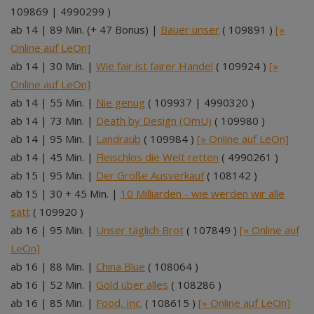
109869 | 4990299 )
ab 14 | 89 Min. (+ 47 Bonus) |
Bauer unser
( 109891 )
[»
Online auf LeOn]
ab 14 | 30 Min. |
Wie fair ist fairer Handel
( 109924 )
[»
Online auf LeOn]
ab 14 | 55 Min. |
Nie genug
( 109937 | 4990320 )
ab 14 | 73 Min. |
Death by Design (OmU)
( 109980 )
ab 14 | 95 Min. |
Landraub
( 109984 )
[» Online auf LeOn]
ab 14 | 45 Min. |
Fleischlos die Welt retten
( 4990261 )
ab 15 | 95 Min. |
Der Große Ausverkauf
( 108142 )
ab 15 | 30 + 45 Min. |
10 Milliarden - wie werden wir alle
satt
( 109920 )
ab 16 | 95 Min. |
Unser täglich Brot
( 107849 )
[» Online auf
LeOn]
ab 16 | 88 Min. |
China Blue
( 108064 )
ab 16 | 52 Min. |
Gold über alles
( 108286 )
ab 16 | 85 Min. |
Food, Inc.
( 108615 )
[» Online auf LeOn]