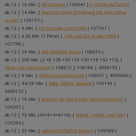
ab 12 | 10 Min. |
All Inclusive
( 100041 )
[» Online auf LeOn]
ab 12 | 14 Min. |
Was hat meine Ernährung mit dem Klima
zu tun?
( 100157 )
ab 12 | 6 Min. |
Für ein paar Cent mehr
( 107767 )
ab 12 | á 26 Min. (7 Filme) |
Hab und Gut in aller Welt
(
107798 )
ab 12 | 29 Min. |
Die Goldene Kugel
( 108635 )
ab 12 | 200 Min. (2 +8 +28 +30 +33 +20 +16 +52 +12) |
Filme zum Wegwerfen
( 108872 | 108788 | 4990153 )
ab 12 | 6 Min. |
Welterschöpfungstag
( 109057 | 4990086 )
ab 12 | 44/28 Min. |
Billig. Billiger. Banane
( 109149 |
4990152 )
ab 12 | 16 Min. |
Wasser als Ware oder Menschenrecht?
(
109207 )
ab 12 | 75 Min. (45+6+4+6+16) |
digital - mobil - und fair?
(
109294 )
ab 12 | 23 Min. |
Milchwirtschaft in Bayern
( 109589 )