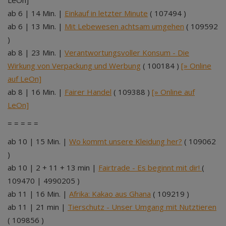
LeOn]
ab 6 | 14 Min. |
Einkauf in letzter Minute
( 107494 )
ab 6 | 13 Min. |
Mit Lebewesen achtsam umgehen
( 109592
)
ab 8 | 23 Min. |
Verantwortungsvoller Konsum - Die
Wirkung von Verpackung und Werbung
( 100184 )
[» Online
auf LeOn]
ab 8 | 16 Min. |
Fairer Handel
( 109388 )
[» Online auf
LeOn]
= = = = =
ab 10 | 15 Min. |
Wo kommt unsere Kleidung her?
( 109062
)
ab 10 | 2 + 11 + 13 min |
Fairtrade - Es beginnt mit dir!
(
109470 | 4990205 )
ab 11 | 16 Min. |
Afrika: Kakao aus Ghana
( 109219 )
ab 11 | 21 min |
Tierschutz - Unser Umgang mit Nutztieren
( 109856 )