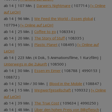
ab 14 | 107 Min. |
Darwin's Nightmare
( 107714 )
[» Online
auf LeOn]
ab 14 | 96 Min. |
We Feed the World - Essen global
(
107794 )
[» Online auf LeOn]
ab 14 | 25 Min. |
Coffee to go
( 108334 )
ab 14 | 20 Min. |
The Story of Stuff
( 108335 )
ab 14 | 95 Min. |
Plastic Planet
( 108495 )
[» Online auf
LeOn]
ab 14 | 223 Min. (4 Dok., 5 Animationsfilme, 1 Kurzfilm) |
Unterwegs in die Zukunft
( 108500 )
ab 14 | 30 Min. |
Essen im Eimer
( 108788 | 4990153 |
108872 )
ab 14 | 52 Min / 30 Min. |
Blood in the Mobile
( 108847 )
ab 14 | 15 Min. |
Wegwerfgesellschaft
( 109332 )
[» Online
auf LeOn]
ab 14 | 39 Min. |
The True Cost
( 109634 | 4990250 )
ab 14 | 48 Min. |
Über den hohen Preis von Billigfleisch
(