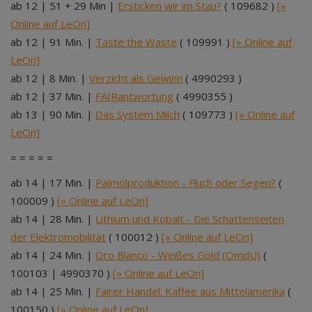
ab 12 | 51 + 29 Min |
Ersticken wir im Stau?
( 109682 )
[»
Online auf LeOn]
ab 12 | 91 Min. |
Taste the Waste
( 109991 )
[» Online auf
LeOn]
ab 12 | 8 Min. |
Verzicht als Gewinn
( 4990293 )
ab 12 | 37 Min. |
FAIRantwortung
( 4990355 )
ab 13 | 90 Min. |
Das System Milch
( 109773 )
[» Online auf
LeOn]
= = = = =
ab 14 | 17 Min. |
Palmölproduktion - Fluch oder Segen?
(
100009 )
[» Online auf LeOn]
ab 14 | 28 Min. |
Lithium und Kobalt - Die Schattenseiten
der Elektromobilität
( 100012 )
[» Online auf LeOn]
ab 14 | 24 Min. |
Oro Blanco - Weißes Gold (OmdU)
(
100103 | 4990370 )
[» Online auf LeOn]
ab 14 | 25 Min. |
Fairer Handel: Kaffee aus Mittelamerika
(
100150 )
[» Online auf LeOn]