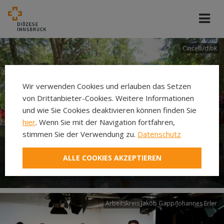
Cincelli/dibk
Wir verwenden Cookies und erlauben das Setzen
von Drittanbieter-Cookies. Weitere Informationen
und wie Sie Cookies deaktivieren können finden Sie
hier
. Wenn Sie mit der Navigation fortfahren,
stimmen Sie der Verwendung zu.
Datenschutz
Neuer Pilgerweg Via
ALLE COOKIES AKZEPTIEREN
Laudato si’
Arbeitskreis Jakob Gapp/Johannes Erler