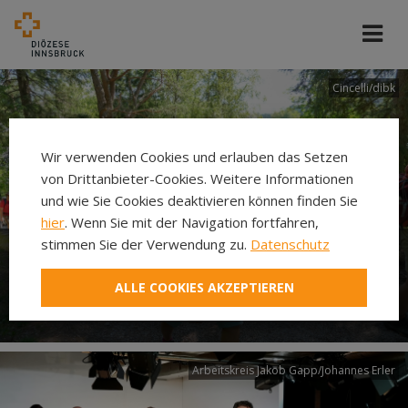
Cincelli/dibk
Wir verwenden Cookies und erlauben das Setzen
von Drittanbieter-Cookies. Weitere Informationen
und wie Sie Cookies deaktivieren können finden Sie
hier
. Wenn Sie mit der Navigation fortfahren,
stimmen Sie der Verwendung zu.
Datenschutz
Neuer Pilgerweg Via
ALLE COOKIES AKZEPTIEREN
Laudato si’
Arbeitskreis Jakob Gapp/Johannes Erler