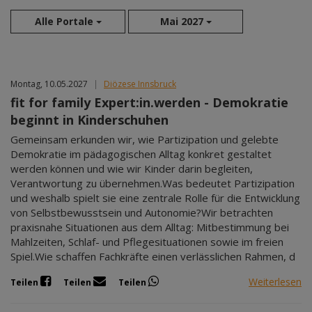
Alle Portale
Mai 2027
Aug 2026
Montag, 10.05.2027
|
Diözese Innsbruck
Sep 2026
fit for family Expert:in.werden - Demokratie
Okt 2026
beginnt in Kinderschuhen
Nov 2026
Gemeinsam erkunden wir, wie Partizipation und gelebte
Dez 2026
Demokratie im pädagogischen Alltag konkret gestaltet
Jan 2027
werden können und wie wir Kinder darin begleiten,
Feb 2027
Verantwortung zu übernehmen.Was bedeutet Partizipation
Mär 2027
und weshalb spielt sie eine zentrale Rolle für die Entwicklung
von Selbstbewusstsein und Autonomie?Wir betrachten
Apr 2027
praxisnahe Situationen aus dem Alltag: Mitbestimmung bei
Mai 2027
Mahlzeiten, Schlaf- und Pflegesituationen sowie im freien
Jun 2027
Spiel.Wie schaffen Fachkräfte einen verlässlichen Rahmen, d
Jul 2027
Weiterlesen
Teilen
Teilen
Teilen