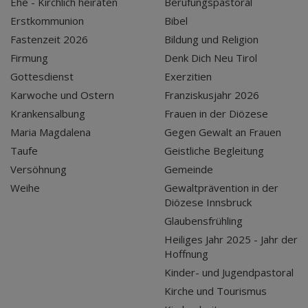
Ehe - Kirchlich heiraten
Berufungspastoral
Erstkommunion
Bibel
Fastenzeit 2026
Bildung und Religion
Firmung
Denk Dich Neu Tirol
Gottesdienst
Exerzitien
Karwoche und Ostern
Franziskusjahr 2026
Krankensalbung
Frauen in der Diözese
Maria Magdalena
Gegen Gewalt an Frauen
Taufe
Geistliche Begleitung
Versöhnung
Gemeinde
Weihe
Gewaltprävention in der
Diözese Innsbruck
Glaubensfrühling
Heiliges Jahr 2025 - Jahr der
Hoffnung
Kinder- und Jugendpastoral
Kirche und Tourismus