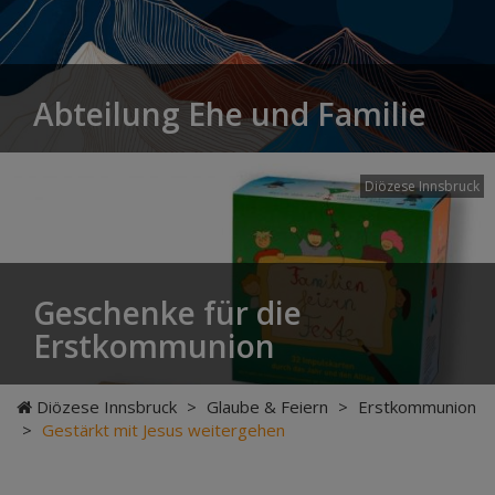
Abteilung Ehe und Familie
Diözese Innsbruck
Geschenke für die
Erstkommunion
Diözese Innsbruck
>
Glaube & Feiern
>
Erstkommunion
>
Gestärkt mit Jesus weitergehen