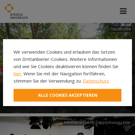
Cincelli/dibk
Wir verwenden Cookies und erlauben das Setzen
von Drittanbieter-Cookies. Weitere Informationen
und wie Sie Cookies deaktivieren können finden Sie
hier
. Wenn Sie mit der Navigation fortfahren,
stimmen Sie der Verwendung zu.
Datenschutz
Neuer Pilgerweg Via
ALLE COOKIES AKZEPTIEREN
Laudato si’
Arbeitskreis Jakob Gapp/Johannes Erler