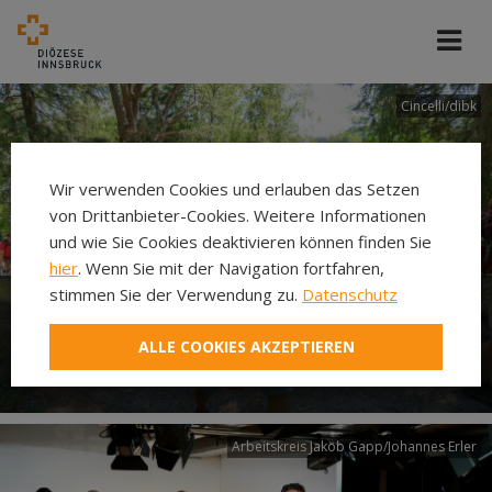
Cincelli/dibk
Wir verwenden Cookies und erlauben das Setzen
von Drittanbieter-Cookies. Weitere Informationen
und wie Sie Cookies deaktivieren können finden Sie
hier
. Wenn Sie mit der Navigation fortfahren,
stimmen Sie der Verwendung zu.
Datenschutz
Neuer Pilgerweg Via
ALLE COOKIES AKZEPTIEREN
Laudato si’
Arbeitskreis Jakob Gapp/Johannes Erler