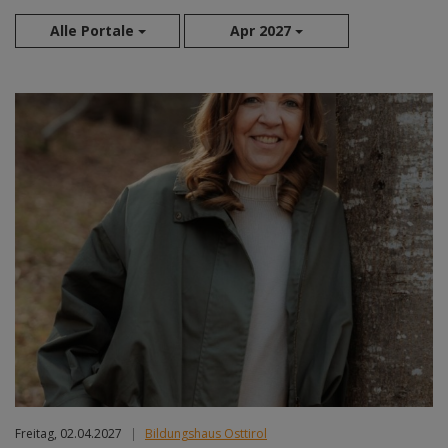
Alle Portale
Apr 2027
Aug 2026
Sep 2026
Okt 2026
Nov 2026
Dez 2026
Jan 2027
Feb 2027
Mär 2027
Apr 2027
Mai 2027
Jun 2027
Jul 2027
Freitag, 02.04.2027
|
Bildungshaus Osttirol