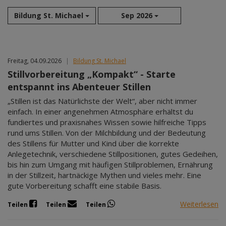
Bildung St. Michael
Sep 2026
Aug 2026
Freitag, 04.09.2026
|
Bildung St. Michael
Sep 2026
Stillvorbereitung „Kompakt“ - Starte
Okt 2026
entspannt ins Abenteuer Stillen
Nov 2026
„Stillen ist das Natürlichste der Welt“, aber nicht immer
Dez 2026
einfach. In einer angenehmen Atmosphäre erhältst du
Jan 2027
fundiertes und praxisnahes Wissen sowie hilfreiche Tipps
Feb 2027
rund ums Stillen. Von der Milchbildung und der Bedeutung
Mär 2027
des Stillens für Mutter und Kind über die korrekte
Anlegetechnik, verschiedene Stillpositionen, gutes Gedeihen,
Apr 2027
bis hin zum Umgang mit häufigen Stillproblemen, Ernährung
Mai 2027
in der Stillzeit, hartnäckige Mythen und vieles mehr. Eine
Jun 2027
gute Vorbereitung schafft eine stabile Basis.
Jul 2027
Weiterlesen
Teilen
Teilen
Teilen