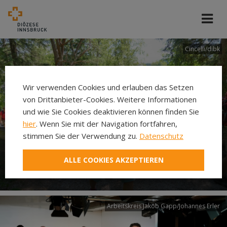
Cincelli/dibk
Wir verwenden Cookies und erlauben das Setzen
von Drittanbieter-Cookies. Weitere Informationen
und wie Sie Cookies deaktivieren können finden Sie
hier
. Wenn Sie mit der Navigation fortfahren,
stimmen Sie der Verwendung zu.
Datenschutz
Neuer Pilgerweg Via
ALLE COOKIES AKZEPTIEREN
Laudato si’
Arbeitskreis Jakob Gapp/Johannes Erler