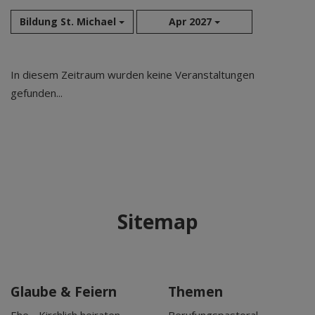
Bildung St. Michael
Apr 2027
Aug 2026
In diesem Zeitraum wurden keine Veranstaltungen
Sep 2026
gefunden...
Okt 2026
Nov 2026
Dez 2026
Jan 2027
Feb 2027
Mär 2027
Sitemap
Apr 2027
Mai 2027
Jun 2027
Jul 2027
Glaube & Feiern
Themen