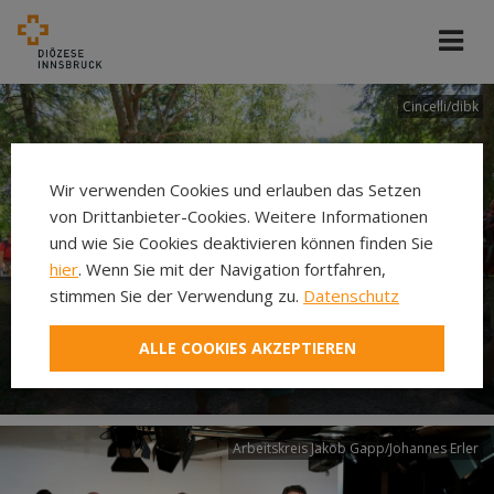
Cincelli/dibk
Wir verwenden Cookies und erlauben das Setzen
von Drittanbieter-Cookies. Weitere Informationen
und wie Sie Cookies deaktivieren können finden Sie
hier
. Wenn Sie mit der Navigation fortfahren,
stimmen Sie der Verwendung zu.
Datenschutz
Neuer Pilgerweg Via
ALLE COOKIES AKZEPTIEREN
Laudato si’
Arbeitskreis Jakob Gapp/Johannes Erler