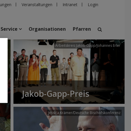
ungen
Veranstaltungen
Intranet
Login
Service
Organisationen
Pfarren
/dibk
Arbeitskreis Jakob Gapp/Johannes Erler
suchen
taltungen
Personen
Pfarren
Einrichtungen
Jakob-Gapp-Preis
Jessica Krämer/Deutsche Bischofskonferenz