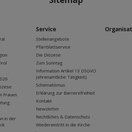
Service
Organisa
ral
Stellenangebote
Pfarrblattservice
gion
Die Diözese
irol
Zum Sonntag
Information Artikel 13 DSGVO
(ehrenamtliche Tätigkeit)
2026
Schematismus
iözese
Erklärung zur Barrierefreiheit
n Frauen
Kontakt
itung
Newsletter
Rechtliches & Datenschutz
n in der
uck
Wiedereintritt in die Kirche