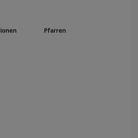
Apr 2027
Mai 2027
Jun 2027
tionen
Pfarren
Jul 2027