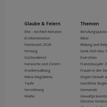
Glaube & Feiern
Themen
Ehe - Kirchlich heiraten
Berufungspasto
Erstkommunion
Bibel
Fastenzeit 2026
Bildung und Reli
Firmung
Denk Dich Neu T
Gottesdienst
Exerzitien
Karwoche und Ostern
Franziskusjahr 
Krankensalbung
Frauen in der D
Maria Magdalena
Gegen Gewalt a
Taufe
Geistliche Begle
Versöhnung
Gemeinde
Weihe
Gewaltpräventio
Diözese Innsbr