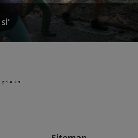
si’
gefunden...
Sitemap