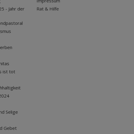
g
Impressum
25 - Jahr der
Rat & Hilfe
endpastoral
ismus
terben
nitas
 ist tot
haltigkeit
2024
und Selige
nd Gebet