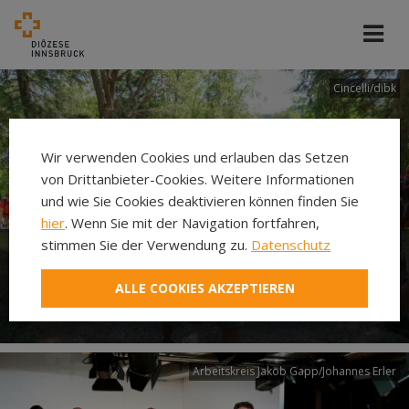
Cincelli/dibk
Wir verwenden Cookies und erlauben das Setzen
von Drittanbieter-Cookies. Weitere Informationen
und wie Sie Cookies deaktivieren können finden Sie
hier
. Wenn Sie mit der Navigation fortfahren,
stimmen Sie der Verwendung zu.
Datenschutz
Neuer Pilgerweg Via
ALLE COOKIES AKZEPTIEREN
Laudato si’
Arbeitskreis Jakob Gapp/Johannes Erler