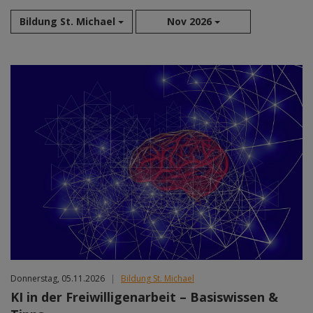
Bildung St. Michael
Nov 2026
Aug 2026
Sep 2026
Okt 2026
Nov 2026
Dez 2026
Jan 2027
Feb 2027
Mär 2027
Apr 2027
Mai 2027
Jun 2027
Jul 2027
Donnerstag, 05.11.2026
|
Bildung St. Michael
KI in der Freiwilligenarbeit – Basiswissen &