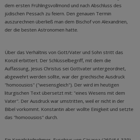
dem ersten Frühlingsvollmond und nach Abschluss des
jüdischen Pessach zu feiern. Den genauen Termin
auszurechnen überließ man dem Bischof von Alexandrien,
der die besten Astronomen hatte.
Über das Verhältnis von Gott/Vater und Sohn stritt das
Konzil erbittert. Der Schlüsselbegriff, mit dem die
Auffassung, Jesus Christus sei Gottvater untergeordnet,
abgewehrt werden sollte, war der griechische Ausdruck
"homoousios" ("wesensgleich"). Der wird im heutigen
liturgischen Text übersetzt mit: "eines Wesens mit dem
Vater". Der Ausdruck war umstritten, weil er nicht in der
Bibel vorkommt. Konstantin aber wollte Einigkeit und setzte
das "homoousios" durch.
Ein Konzilsteilnehmer, Eusebius von Cäsarea (260/64-339),