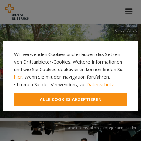
Cincelli/dibk
Wir verwenden Cookies und erlauben das Setzen
von Drittanbieter-Cookies. Weitere Informationen
und wie Sie Cookies deaktivieren können finden Sie
hier
. Wenn Sie mit der Navigation fortfahren,
stimmen Sie der Verwendung zu.
Datenschutz
Neuer Pilgerweg Via
ALLE COOKIES AKZEPTIEREN
Laudato si’
Arbeitskreis Jakob Gapp/Johannes Erler