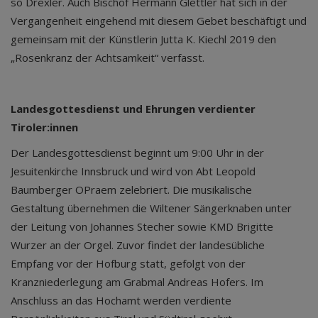
so Drexler. Auch Bischof Hermann Glettler hat sich in der
Vergangenheit eingehend mit diesem Gebet beschäftigt und
gemeinsam mit der Künstlerin Jutta K. Kiechl 2019 den
„Rosenkranz der Achtsamkeit“ verfasst.
Landesgottesdienst und Ehrungen verdienter
Tiroler:innen
Der Landesgottesdienst beginnt um 9:00 Uhr in der
Jesuitenkirche Innsbruck und wird von Abt Leopold
Baumberger OPraem zelebriert. Die musikalische
Gestaltung übernehmen die Wiltener Sängerknaben unter
der Leitung von Johannes Stecher sowie KMD Brigitte
Wurzer an der Orgel. Zuvor findet der landesübliche
Empfang vor der Hofburg statt, gefolgt von der
Kranzniederlegung am Grabmal Andreas Hofers. Im
Anschluss an das Hochamt werden verdiente