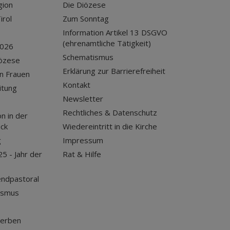
gion
Die Diözese
irol
Zum Sonntag
Information Artikel 13 DSGVO
(ehrenamtliche Tätigkeit)
2026
Schematismus
iözese
Erklärung zur Barrierefreiheit
n Frauen
Kontakt
itung
Newsletter
Rechtliches & Datenschutz
n in der
uck
Wiedereintritt in die Kirche
g
Impressum
25 - Jahr der
Rat & Hilfe
endpastoral
ismus
terben