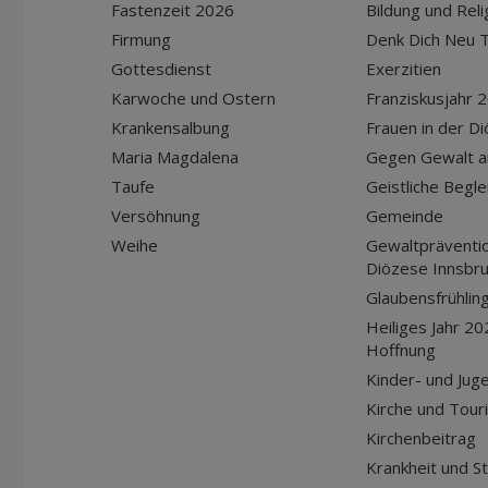
Fastenzeit 2026
Bildung und Reli
Firmung
Denk Dich Neu T
Gottesdienst
Exerzitien
Karwoche und Ostern
Franziskusjahr 
Krankensalbung
Frauen in der D
Maria Magdalena
Gegen Gewalt a
Taufe
Geistliche Begle
Versöhnung
Gemeinde
Weihe
Gewaltpräventio
Diözese Innsbr
Glaubensfrühlin
Heiliges Jahr 20
Hoffnung
Kinder- und Jug
Kirche und Tour
Kirchenbeitrag
Krankheit und S