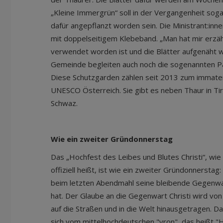
„Kleine Immergrün“ soll in der Vergangenheit sog
dafür angepflanzt worden sein. Die Ministrant:inn
mit doppelseitigem Klebeband. „Man hat mir erzähl
verwendet worden ist und die Blätter aufgenäht wu
Gemeinde begleiten auch noch die sogenannten Par
Diese Schutzgarden zählen seit 2013 zum immater
UNESCO Österreich. Sie gibt es neben Thaur in Tiro
Schwaz.
Wie ein zweiter Gründonnerstag
Das „Hochfest des Leibes und Blutes Christi“, wie
offiziell heißt, ist wie ein zweiter Gründonnerstag
beim letzten Abendmahl seine bleibende Gegenwar
hat. Der Glaube an die Gegenwart Christi wird von
auf die Straßen und in die Welt hinausgetragen. Da
sich vom mittelhochdeutschen "vron", das heißt "He