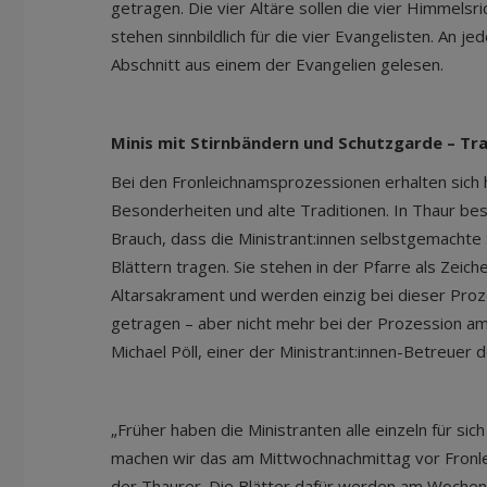
getragen. Die vier Altäre sollen die vier Himmelsr
stehen sinnbildlich für die vier Evangelisten. An j
Abschnitt aus einem der Evangelien gelesen.
Minis mit Stirnbändern und Schutzgarde – Tra
Bei den Fronleichnamsprozessionen erhalten sich 
Besonderheiten und alte Traditionen. In Thaur be
Brauch, dass die Ministrant:innen selbstgemachte 
Blättern tragen. Sie stehen in der Pfarre als Zei
Altarsakrament und werden einzig bei dieser Pro
getragen – aber nicht mehr bei der Prozession a
Michael Pöll, einer der Ministrant:innen-Betreuer d
„Früher haben die Ministranten alle einzeln für si
machen wir das am Mittwochnachmittag vor Fronl
der Thaurer. Die Blätter dafür werden am Woche