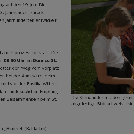
ag auf den 19. Juni. Die
3. Jahrhundert zurück.
den Jahrhunderten entwickelt.
r Landesprozession statt. Die
um
08:30 Uhr im Dom zu St.
wetter den Weg vom Vorplatz
nen bei der Annasäule, beim
und vor der Basilika Wilten,
dem landesüblichen Empfang
Die Stirnbänder mit dem grüne
ichen Beisammensein beim St.
angefertigt. Bildnachweis: Ilsi
m „Himmel“ (Baldachin)