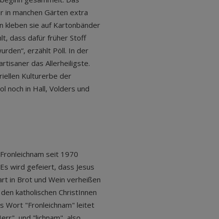
ar in manchen Gärten extra
en kleben sie auf Kartonbänder
t, dass dafür früher Stoff
rden“, erzählt Pöll. In der
tisaner das Allerheiligste.
iellen Kulturerbe der
l noch in Hall, Volders und
 Fronleichnam seit 1970
: Es wird gefeiert, dass Jesus
t in Brot und Wein verheißen
 den katholischen ChristInnen
s Wort "Fronleichnam" leitet
rr", und "lichnam", also