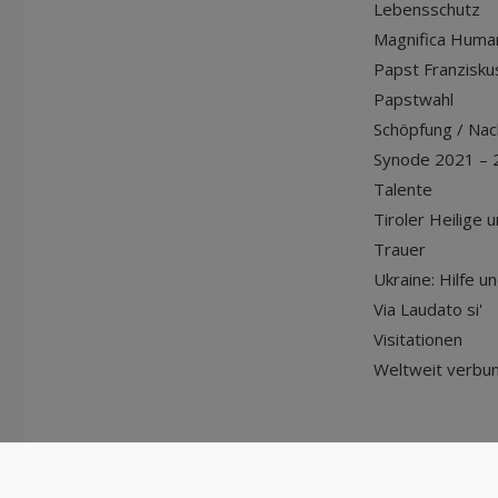
Lebensschutz
Magnifica Huma
Papst Franziskus
Papstwahl
Schöpfung / Nach
Synode 2021 – 
Talente
Tiroler Heilige 
Trauer
Ukraine: Hilfe u
Via Laudato si'
Visitationen
Weltweit verbu
© Diözese Innsbruck | 2024