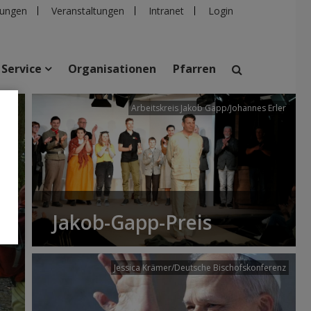
ungen
Veranstaltungen
Intranet
Login
Service
Organisationen
Pfarren
/dibk
Arbeitskreis Jakob Gapp/Johannes Erler
suchen
taltungen
Personen
Pfarren
Einrichtungen
Jakob-Gapp-Preis
Jessica Krämer/Deutsche Bischofskonferenz