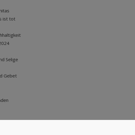
nitas
 ist tot
haltigkeit
2024
und Selige
nd Gebet
nden
Nach oben