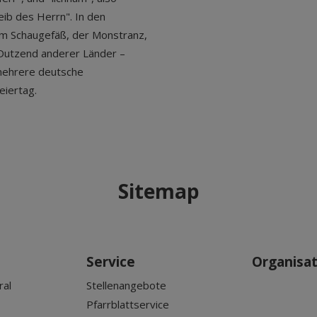
eib des Herrn". In den
em Schaugefäß, der Monstranz,
 Dutzend anderer Länder –
 mehrere deutsche
eiertag.
Sitemap
Service
Organisa
ral
Stellenangebote
Pfarrblattservice