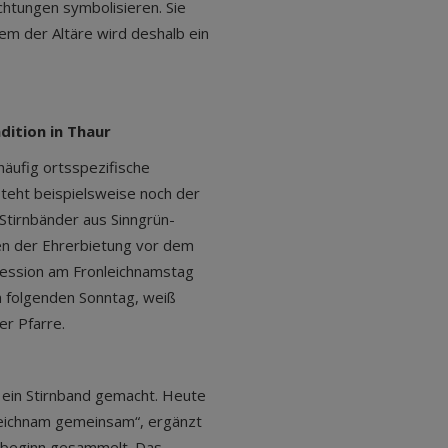
ichtungen symbolisieren. Sie
edem der Altäre wird deshalb ein
dition in Thaur
häufig ortsspezifische
steht beispielsweise noch der
Stirnbänder aus Sinngrün-
chen der Ehrerbietung vor dem
zession am Fronleichnamstag
m folgenden Sonntag, weiß
er Pfarre.
ch ein Stirnband gemacht. Heute
eichnam gemeinsam“, ergänzt
nbeginn gesammelt. Das