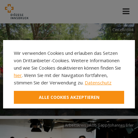
Cincelli/dibk
Wir verwenden Cookies und erlauben das Setzen
von Drittanbieter-Cookies. Weitere Informationen
und wie Sie Cookies deaktivieren können finden Sie
hier
. Wenn Sie mit der Navigation fortfahren,
stimmen Sie der Verwendung zu.
Datenschutz
Neuer Pilgerweg Via
ALLE COOKIES AKZEPTIEREN
Laudato si’
Arbeitskreis Jakob Gapp/Johannes Erler