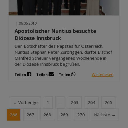
|
06.06.2010
Apostolischer Nuntius besuchte
Diözese Innsbruck
Den Botschafter des Papstes für Österreich,
Nuntius Stephan Peter Zurbriggen, durfte Bischof
Manfred Scheuer vergangenes Wochenende in
der Diözese Innsbruck begrüßen.
Weiterlesen
Teilen
Teilen
Teilen
← Vorherige
1
…
263
264
265
266
267
268
269
270
Nächste →