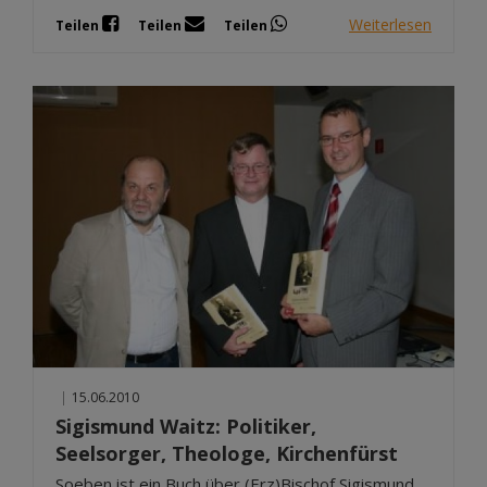
Weiterlesen
Teilen
Teilen
Teilen
|
15.06.2010
Sigismund Waitz: Politiker,
Seelsorger, Theologe, Kirchenfürst
Soeben ist ein Buch über (Erz)Bischof Sigismund