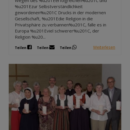
Wegen des %u201Eerfolgreichen%u201C und
%u201Ezur Selbstverständlichkeit
gewordenen%u201C Drucks in der modernen
Gesellschaft, %u201Edie Religion in die
Privatsphäre zu verbannen%u201C, falle es in
Europa %u201Eviel schwerer%u201C, der
Religion %u20...
Weiterlesen
Teilen
Teilen
Teilen