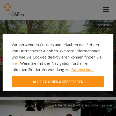
Cincelli/dibk
Wir verwenden Cookies und erlauben das Setzen
von Drittanbieter-Cookies. Weitere Informationen
und wie Sie Cookies deaktivieren können finden Sie
hier
. Wenn Sie mit der Navigation fortfahren,
stimmen Sie der Verwendung zu.
Datenschutz
Neuer Pilgerweg Via
ALLE COOKIES AKZEPTIEREN
Laudato si’
Arbeitskreis Jakob Gapp/Johannes Erler