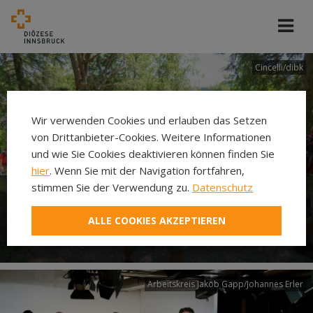
Cincelli/dibk
Wir verwenden Cookies und erlauben das Setzen
von Drittanbieter-Cookies. Weitere Informationen
und wie Sie Cookies deaktivieren können finden Sie
hier
. Wenn Sie mit der Navigation fortfahren,
stimmen Sie der Verwendung zu.
Datenschutz
Neuer Pilgerweg Via
ALLE COOKIES AKZEPTIEREN
Laudato si’
Arbeitskreis Jakob Gapp/Johannes Erler