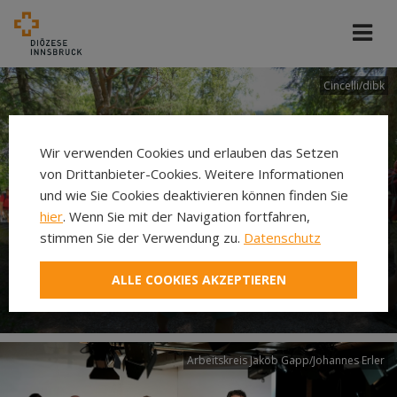
Cincelli/dibk
Wir verwenden Cookies und erlauben das Setzen
von Drittanbieter-Cookies. Weitere Informationen
und wie Sie Cookies deaktivieren können finden Sie
hier
. Wenn Sie mit der Navigation fortfahren,
stimmen Sie der Verwendung zu.
Datenschutz
Neuer Pilgerweg Via
ALLE COOKIES AKZEPTIEREN
Laudato si’
Arbeitskreis Jakob Gapp/Johannes Erler